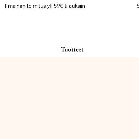
Ilmainen toimitus yli 59€ tilauksiin
Tuotteet
KYNTTILÄT
Kauppa
/
KYNTTILÄT
Lajittele
Suodattimet
Tyhjennä kaikki
Suodattimet
Tyhjennä kaikki
Näytä tuotteet
Näytä tuotteet