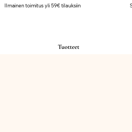
Ilmainen toimitus yli 59€ tilauksiin
Tuotteet
Kauppa
/
VÄRITEEMAT
/
VAALEANSININEN